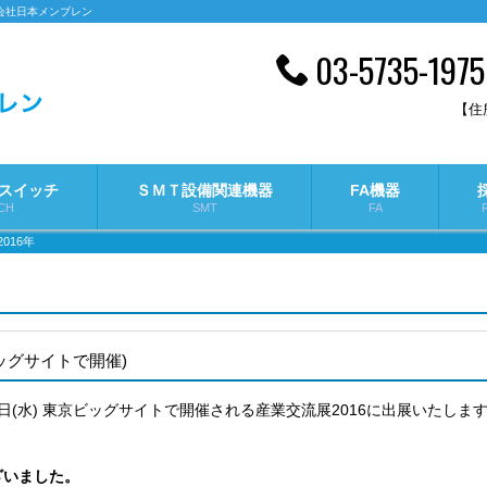
会社日本メンブレン
03-5735-1975
【住所
スイッチ
ＳＭＴ設備関連機器
FA機器
CH
SMT
FA
016年
京ビッグサイトで開催)
(火)・2日(水) 東京ビッグサイトで開催される産業交流展2016に出展い
ざいました。